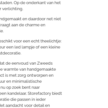
rstaden. Op de onderkant van het
 verlichting.
handgemaakt en daardoor net niet
ijdraagt aan de charme en
e.
 geschikt voor een echt theelichtje:
eur een led lampje of een kleine
stdecoratie.
 dat de eenvoud van
Z
weeds
de warmte van handgemaakte
ct is met zorg ontworpen en
uur en minimalistische
e nu op zoek bent naar
een kandelaar, Storefactory biedt
tie die passen in ieder
Met aandacht voor detail en