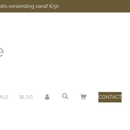
atis verzending vanaf €50
e
ALE
BLOG
CONTACT