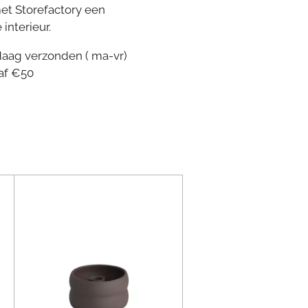
et Storefactory een
 interieur.
daag verzonden ( ma-vr)
af €50