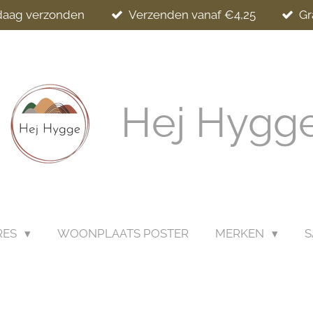
ndaag verzonden
Verzenden vanaf €4,25
Gr
Hej Hygg
RES
WOONPLAATS POSTER
MERKEN
S