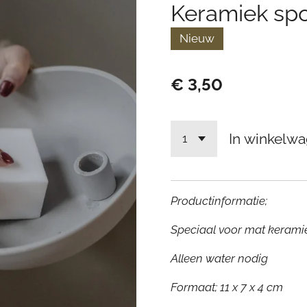
Keramiek spo
Nieuw
€ 3,50
In winkelw
Productinformatie;
Speciaal voor mat kerami
Alleen water nodig
Formaat; 11 x 7 x 4 cm