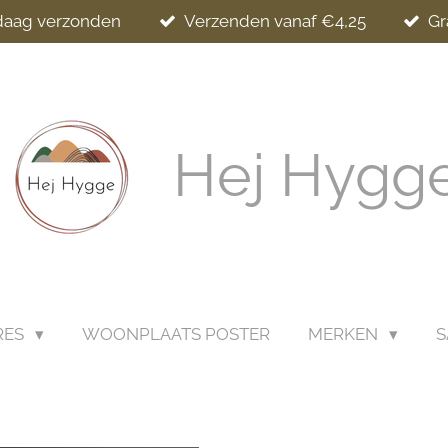
ndaag verzonden
Verzenden vanaf €4,25
Gr
Hej Hygg
RES
WOONPLAATS POSTER
MERKEN
S