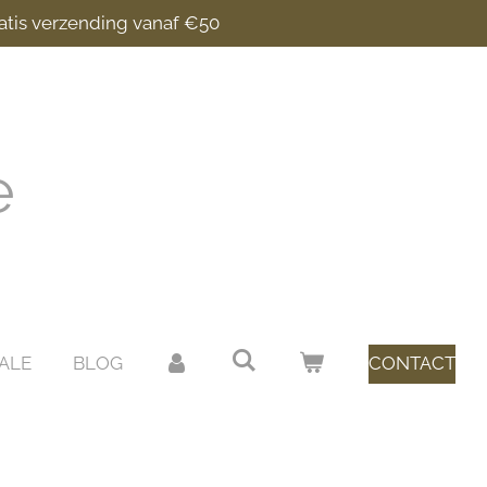
atis verzending vanaf €50
e
ALE
BLOG
CONTACT