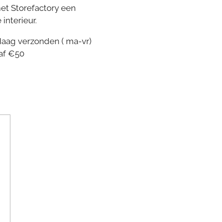
et Storefactory een
 interieur.
daag verzonden ( ma-vr)
af €50