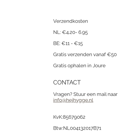
Verzendkosten
NL: €4.20- 6.95
BE: €11 - €15
Gratis verzenden vanaf €50
Gratis ophalen in Joure
CONTACT
Vragen? Stuur een mail naar
info@hejhygge.nl
KvK:
85679062
Btw:
NL004132017B71