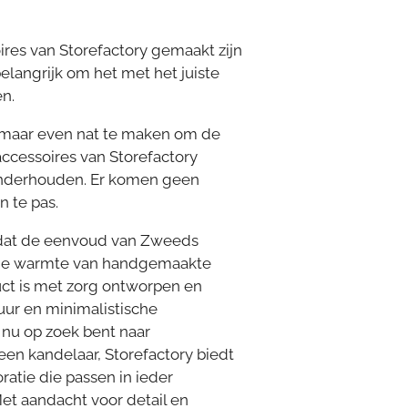
res van Storefactory gemaakt zijn
elangrijk om het met het juiste
n.
n maar even nat te maken om de
cessoires van Storefactory
onderhouden. Er komen geen
 te pas.
 dat de eenvoud van
Z
weeds
de warmte van handgemaakte
ct is met zorg ontworpen en
uur en minimalistische
e nu op zoek bent naar
een kandelaar, Storefactory biedt
tie die passen in ieder
Met aandacht voor detail en