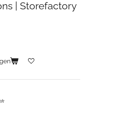
ns | Storefactory
agen
ek