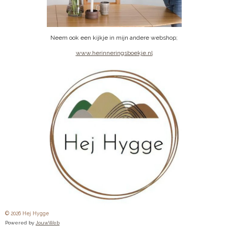
Neem ook een kijkje in mijn andere webshop;
www.herinneringsboekje.nl
© 2026 Hej Hygge
Powered by
JouwWeb