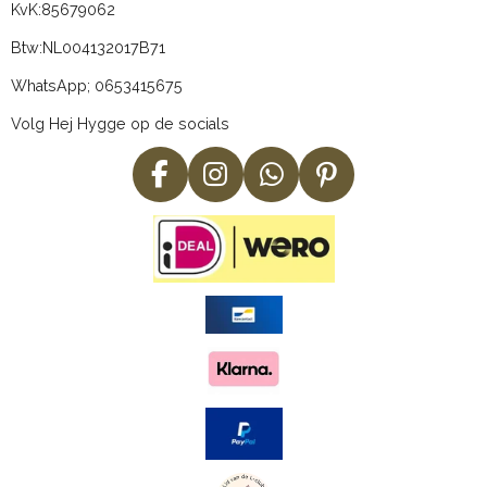
KvK:
85679062
Btw:
NL004132017B71
WhatsApp; 0653415675
Volg Hej Hygge op de socials
F
I
W
P
a
n
h
i
c
s
a
n
e
t
t
t
b
a
s
e
o
g
A
r
o
r
p
e
k
a
p
s
m
t