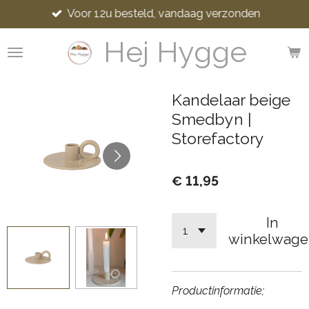
Voor 12u besteld, vandaag verzonden
Ga
direct
Hej Hygge
naar
de
hoofdinhoud
Kandelaar beige
Smedbyn |
Storefactory
€ 11,95
In
winkelwage
Productinformatie;