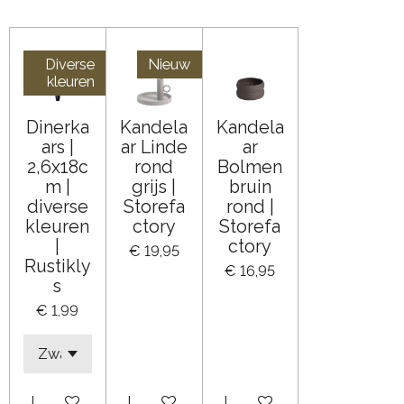
Diverse
Nieuw
kleuren
Dinerka
Kandela
Kandela
ars |
ar Linde
ar
2,6x18c
rond
Bolmen
m |
grijs |
bruin
diverse
Storefa
rond |
kleuren
ctory
Storefa
|
ctory
€ 19,95
Rustikly
€ 16,95
s
€ 1,99
In winkelwagen
In winkelwagen
In winkelwagen