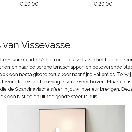
€ 29,00
€ 29,00
s van Vissevasse
of een uniek cadeau? De ronde puzzels van het Deense me
 meenemen naar de serene landschappen en betoverende ste
ok een nostalgische terugkeer naar fijne vakanties. Terwijl 
e favoriete reisbestemmingen vast weer boven. Maar dat is n
die de Scandinavische sfeer in jouw interieur brengen. Dez
ok een rustige en uitnodigende sfeer in huis.