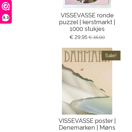
VISSEVASSE ronde
9,3
puzzel | kerstmarkt |
1000 stukjes
€ 29,95
€ 35,00
Sale!
VISSEVASSE poster |
Denemarken | Møns