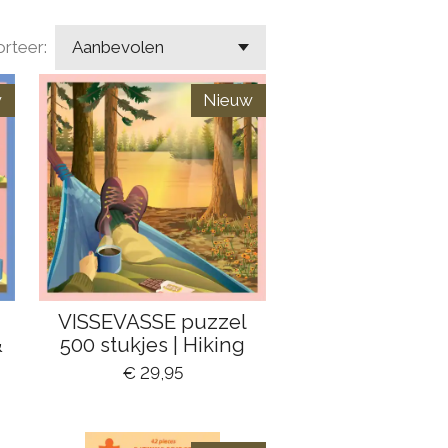
rteer:
w
Nieuw
VISSEVASSE puzzel
&
500 stukjes | Hiking
€ 29,95