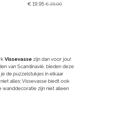
€ 19,95
€ 29,00
rk
Vissevasse
zijn dan voor jou!
den van Scandinavië, bieden deze
je de puzzelstukjes in elkaar
iet alles; Vissevasse biedt ook
e wanddecoratie zijn niet alleen