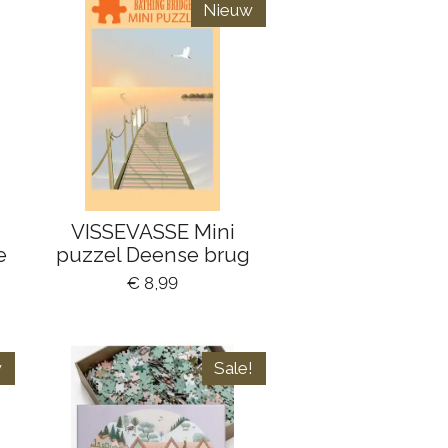
Nieuw
VISSEVASSE Mini
e
puzzel Deense brug
€ 8,99
w
Sale!