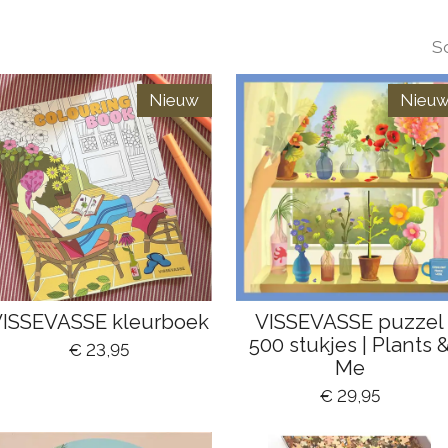
So
Nieuw
Nieu
ISSEVASSE kleurboek
VISSEVASSE puzzel
500 stukjes | Plants 
€ 23,95
Me
€ 29,95