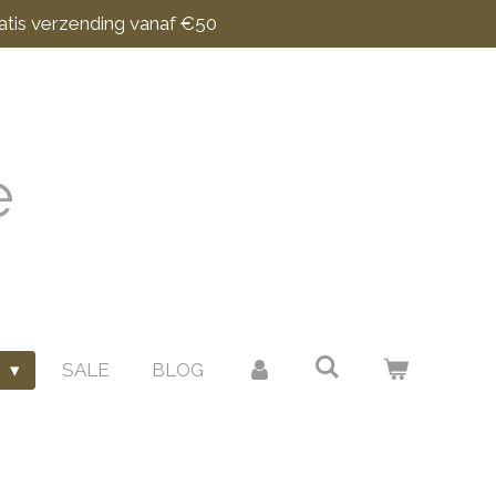
atis verzending vanaf €50
e
N
SALE
BLOG