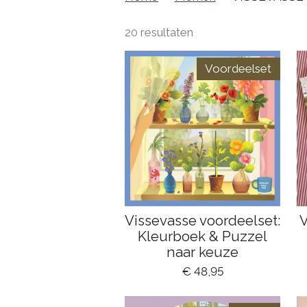
20 resultaten
Voordeelset
Vissevasse voordeelset:
V
Kleurboek & Puzzel
naar keuze
€ 48,95