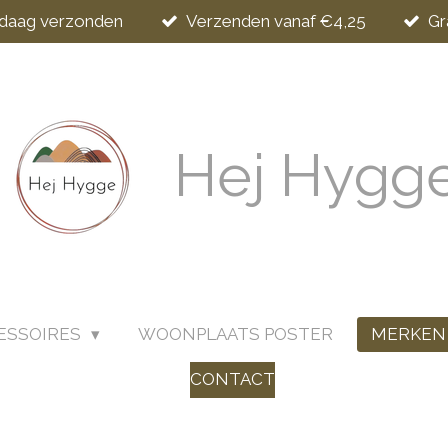
ndaag verzonden
Verzenden vanaf €4,25
Gr
Hej Hygg
SSOIRES
WOONPLAATS POSTER
MERKE
CONTACT