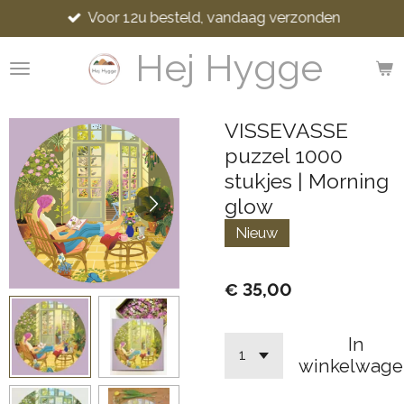
Voor 12u besteld, vandaag verzonden
Ga
direct
Hej Hygge
naar
de
hoofdinhoud
VISSEVASSE
puzzel 1000
stukjes | Morning
glow
Nieuw
€ 35,00
In
winkelwage