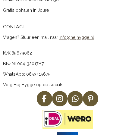
Gratis ophalen in Joure
CONTACT
Vragen? Stuur een mail naar
info@hejhygge.nl
KvK:
85679062
Btw:
NL004132017B71
WhatsApp; 0653415675
Volg Hej Hygge op de socials
F
I
W
P
a
n
h
i
c
s
a
n
e
t
t
t
b
a
s
e