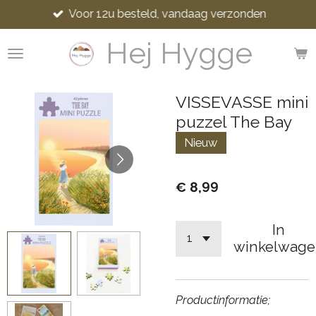
Voor 12u besteld, vandaag verzonden
Ga
direct
Hej Hygge
naar
de
hoofdinhoud
VISSEVASSE mini
puzzel The Bay
Nieuw
€ 8,99
In
winkelwage
Productinformatie;