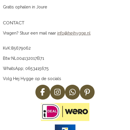
Gratis ophalen in Joure
CONTACT
Vragen? Stuur een mail naar
info@hejhygge.nl
KvK:
85679062
Btw:
NL004132017B71
WhatsApp; 0653415675
Volg Hej Hygge op de socials
F
I
W
P
a
n
h
i
c
s
a
n
e
t
t
t
b
a
s
e