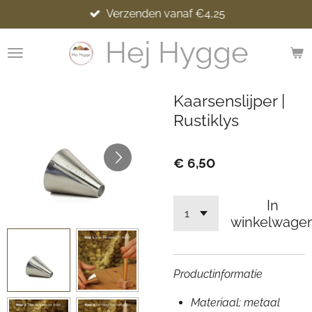
Verzenden vanaf €4,25
Ga
direct
Hej Hygge
naar
de
hoofdinhoud
Kaarsenslijper |
Rustiklys
€ 6,50
In
winkelwage
Productinformatie
Materiaal; metaal