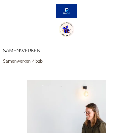
m
t
SAMENWERKEN
Samenwerken / b2b