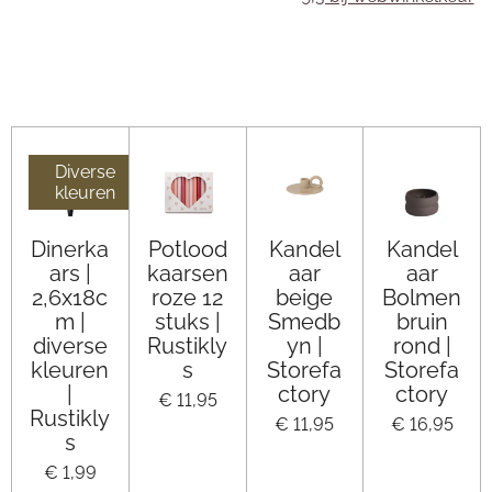
Diverse
kleuren
Dinerka
Potlood
Kandel
Kandel
ars |
kaarsen
aar
aar
2,6x18c
roze 12
beige
Bolmen
m |
stuks |
Smedb
bruin
diverse
Rustikly
yn |
rond |
kleuren
s
Storefa
Storefa
|
ctory
ctory
€ 11,95
Rustikly
€ 11,95
€ 16,95
s
€ 1,99