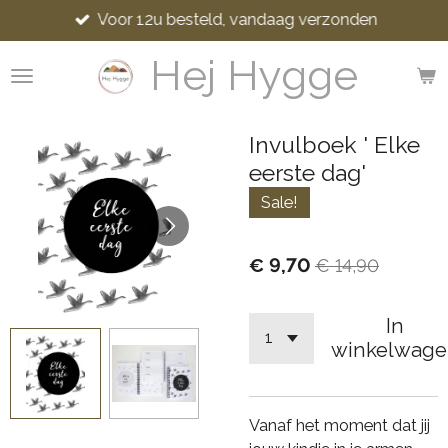
Voor 12u besteld, vandaag verzonden
Ga
direct
Hej Hygge
naar
de
hoofdinhoud
Invulboek ' Elke
eerste dag'
Sale!
€ 9,70
€ 14,90
In
winkelwage
Vanaf het moment dat jij