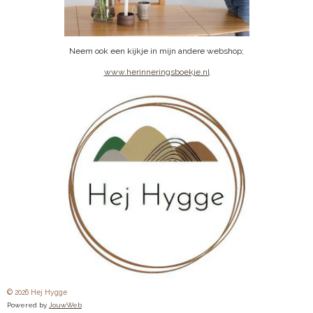
Neem ook een kijkje in mijn andere webshop;
www.herinneringsboekje.nl
© 2026 Hej Hygge
Powered by
JouwWeb