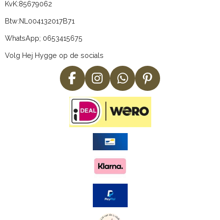
KvK:
85679062
Btw:
NL004132017B71
WhatsApp; 0653415675
Volg Hej Hygge op de socials
F
I
W
P
a
n
h
i
c
s
a
n
e
t
t
t
b
a
s
e
o
g
A
r
o
r
p
e
k
a
p
s
m
t