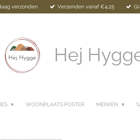
ndaag verzonden
Verzenden vanaf €4,25
Gr
Hej Hygg
RES
WOONPLAATS POSTER
MERKEN
S