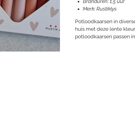
Branduren; 1,5 uur
Merk; Rustiklys
Potloodkaarsen in diverse 
huis met deze lente kleu
potloodkaarsen passen in