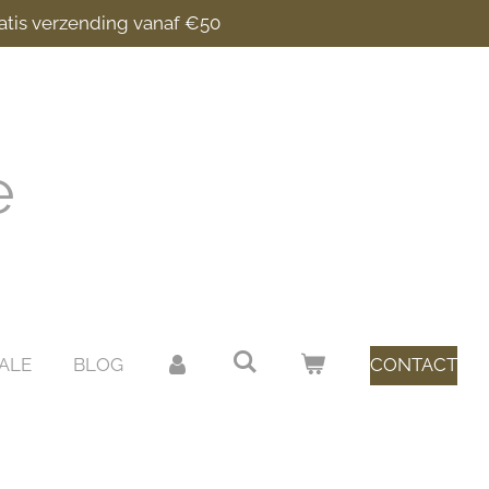
atis verzending vanaf €50
e
ALE
BLOG
CONTACT