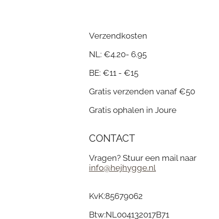
Verzendkosten
NL: €4.20- 6.95
BE: €11 - €15
Gratis verzenden vanaf €50
Gratis ophalen in Joure
CONTACT
Vragen? Stuur een mail naar
info@hejhygge.nl
KvK:
85679062
Btw:
NL004132017B71