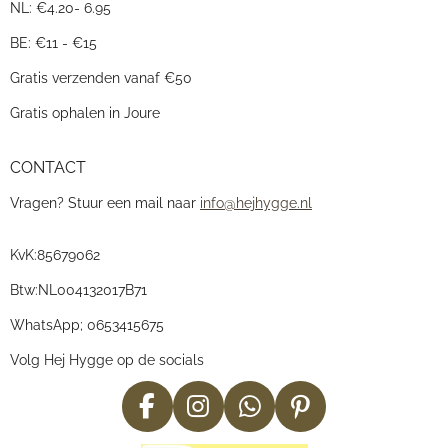
NL: €4.20- 6.95
BE: €11 - €15
Gratis verzenden vanaf €50
Gratis ophalen in Joure
CONTACT
Vragen? Stuur een mail naar
info@hejhygge.nl
KvK:
85679062
Btw:
NL004132017B71
WhatsApp; 0653415675
Volg Hej Hygge op de socials
F
I
W
P
a
n
h
i