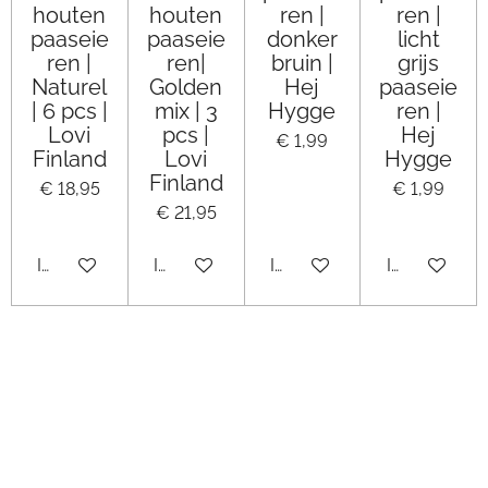
houten
houten
ren |
ren |
paaseie
paaseie
donker
licht
ren |
ren|
bruin |
grijs
Naturel
Golden
Hej
paaseie
| 6 pcs |
mix | 3
Hygge
ren |
Lovi
pcs |
Hej
€ 1,99
Finland
Lovi
Hygge
Finland
€ 18,95
€ 1,99
€ 21,95
In winkelwagen
In winkelwagen
In winkelwagen
In winkelwa