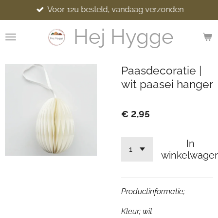
Voor 12u besteld, vandaag verzonden
Ga
direct
Hej Hygge
naar
de
hoofdinhoud
Paasdecoratie |
wit paasei hanger
€ 2,95
In
winkelwage
Productinformatie;
Kleur; wit