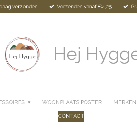
ndaag verzonden
Verzenden vanaf €4,25
Gr
Hej Hygg
SSOIRES
WOONPLAATS POSTER
MERKE
CONTACT