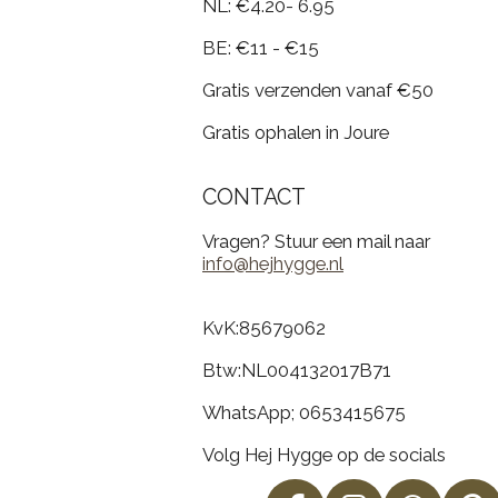
NL: €4.20- 6.95
BE: €11 - €15
Gratis verzenden vanaf €50
Gratis ophalen in Joure
CONTACT
Vragen? Stuur een mail naar
info@hejhygge.nl
KvK:
85679062
Btw:
NL004132017B71
WhatsApp; 0653415675
Volg Hej Hygge op de socials