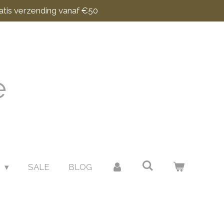
atis verzending vanaf €50
e
N
SALE
BLOG